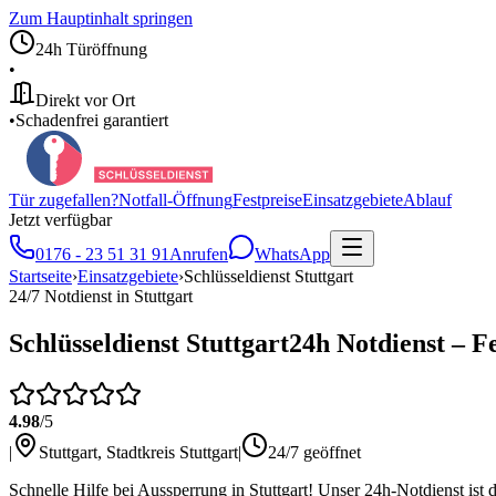
Zum Hauptinhalt springen
24h Türöffnung
•
Direkt vor Ort
•
Schadenfrei garantiert
Tür zugefallen?
Notfall-Öffnung
Festpreise
Einsatzgebiete
Ablauf
Jetzt verfügbar
0176 - 23 51 31 91
Anrufen
WhatsApp
Startseite
›
Einsatzgebiete
›
Schlüsseldienst
Stuttgart
24/7 Notdienst in
Stuttgart
Schlüsseldienst
Stuttgart
24h Notdienst – Fe
4.98
/5
|
Stuttgart
,
Stadtkreis Stuttgart
|
24/7 geöffnet
Schnelle Hilfe bei Aussperrung in Stuttgart! Unser 24h-Notdienst ist d