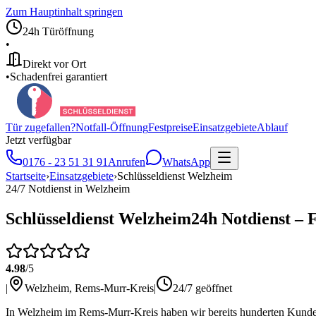
Zum Hauptinhalt springen
24h Türöffnung
•
Direkt vor Ort
•
Schadenfrei garantiert
Tür zugefallen?
Notfall-Öffnung
Festpreise
Einsatzgebiete
Ablauf
Jetzt verfügbar
0176 - 23 51 31 91
Anrufen
WhatsApp
Startseite
›
Einsatzgebiete
›
Schlüsseldienst
Welzheim
24/7 Notdienst in
Welzheim
Schlüsseldienst
Welzheim
24h Notdienst – F
4.98
/5
|
Welzheim
,
Rems-Murr-Kreis
|
24/7 geöffnet
In Welzheim im Rems-Murr-Kreis haben wir bereits hunderten Kunden 