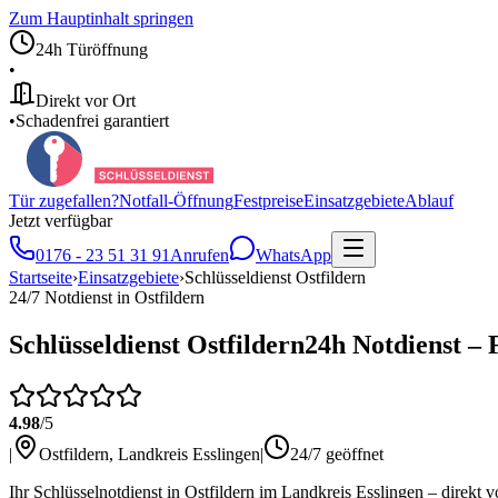
Zum Hauptinhalt springen
24h Türöffnung
•
Direkt vor Ort
•
Schadenfrei garantiert
Tür zugefallen?
Notfall-Öffnung
Festpreise
Einsatzgebiete
Ablauf
Jetzt verfügbar
0176 - 23 51 31 91
Anrufen
WhatsApp
Startseite
›
Einsatzgebiete
›
Schlüsseldienst
Ostfildern
24/7 Notdienst in
Ostfildern
Schlüsseldienst
Ostfildern
24h Notdienst – 
4.98
/5
|
Ostfildern
,
Landkreis Esslingen
|
24/7 geöffnet
Ihr Schlüsselnotdienst in Ostfildern im Landkreis Esslingen – direkt 