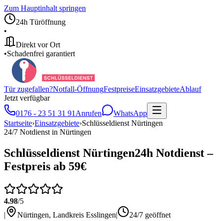
Zum Hauptinhalt springen
24h Türöffnung
•
Direkt vor Ort
•
Schadenfrei garantiert
Tür zugefallen?
Notfall-Öffnung
Festpreise
Einsatzgebiete
Ablauf
Jetzt verfügbar
0176 - 23 51 31 91
Anrufen
WhatsApp
Startseite
›
Einsatzgebiete
›
Schlüsseldienst
Nürtingen
24/7 Notdienst in
Nürtingen
Schlüsseldienst
Nürtingen
24h Notdienst –
Festpreis ab 59€
4.98
/5
|
Nürtingen
,
Landkreis Esslingen
|
24/7 geöffnet