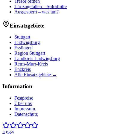
Tresor öffnen
Tür zugefallen – Soforthilfe
Ausgesperrt – was tun?
Einsatzgebiete
Stuttgart
Ludwigsburg
Esslingen
Region Stuttgart
Landkreis Ludwigsburg
Rems-Murr-Kreis
Enzkreis
Alle Einsatzgebiete →
Information
Festpreise
Über uns
Impressum
Datenschutz
4.98
/5