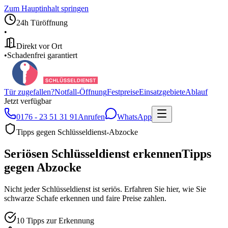
Zum Hauptinhalt springen
24h Türöffnung
•
Direkt vor Ort
•
Schadenfrei garantiert
Tür zugefallen?
Notfall-Öffnung
Festpreise
Einsatzgebiete
Ablauf
Jetzt verfügbar
0176 - 23 51 31 91
Anrufen
WhatsApp
Tipps gegen Schlüsseldienst-Abzocke
Seriösen Schlüsseldienst erkennen
Tipps
gegen Abzocke
Nicht jeder Schlüsseldienst ist seriös. Erfahren Sie hier, wie Sie
schwarze Schafe erkennen und faire Preise zahlen.
10 Tipps zur Erkennung