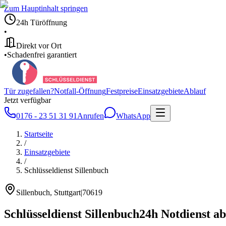
Zum Hauptinhalt springen
24h Türöffnung
•
Direkt vor Ort
•
Schadenfrei garantiert
Tür zugefallen?
Notfall-Öffnung
Festpreise
Einsatzgebiete
Ablauf
Jetzt verfügbar
0176 - 23 51 31 91
Anrufen
WhatsApp
Startseite
/
Einsatzgebiete
/
Schlüsseldienst
Sillenbuch
Sillenbuch
, Stuttgart
|
70619
Schlüsseldienst
Sillenbuch
24h Notdienst ab