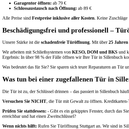
Garagentor öffnen:
ab 79 €
Schlossaustausch nach Öffnung:
ab 89 €
Alle Preise sind
Festpreise inklusive aller Kosten
. Keine Zuschläge f
Beschädigungsfrei und professionell – Tür
Unsere Stärke ist die
schadenfreie Türöffnung
. Mit über
25 Jahren
Wir arbeiten mit Schließsystemen von
KESO, DOM und BKS
und k
Ergebnis: In über 98 % der Fälle öffnen wir Ihre Tür in Sillenbuch ko
Was bedeutet das für Sie? Sie sparen sich teure Reparaturen an Tür
Was tun bei einer zugefallenen Tür in Sill
Die Tür ist zu, der Schlüssel drinnen – das passiert in Sillenbuch hä
Versuchen Sie NICHT
, die Tür mit Gewalt zu öffnen. Kreditkarten
Prüfen Sie stattdessen:
- Gibt es ein gekipptes Fenster, durch das Si
erreichbar und hat einen Zweitschlüssel?
Wenn nichts hilft:
Rufen Sie Türöffnung Stuttgart an. Wir sind in Si