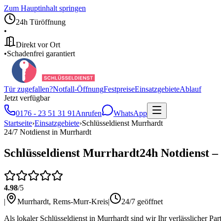
Zum Hauptinhalt springen
24h Türöffnung
•
Direkt vor Ort
•
Schadenfrei garantiert
Tür zugefallen?
Notfall-Öffnung
Festpreise
Einsatzgebiete
Ablauf
Jetzt verfügbar
0176 - 23 51 31 91
Anrufen
WhatsApp
Startseite
›
Einsatzgebiete
›
Schlüsseldienst
Murrhardt
24/7 Notdienst in
Murrhardt
Schlüsseldienst
Murrhardt
24h Notdienst –
4.98
/5
|
Murrhardt
,
Rems-Murr-Kreis
|
24/7 geöffnet
Als lokaler Schlüsseldienst in Murrhardt sind wir Ihr verlässlicher 