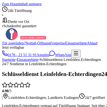
Zum Hauptinhalt springen
24h Türöffnung
•
Direkt vor Ort
•
Schadenfrei garantiert
Tür zugefallen?
Notfall-Öffnung
Festpreise
Einsatzgebiete
Ablauf
Jetzt verfügbar
0176 - 23 51 31 91
Anrufen
WhatsApp
Startseite
›
Einsatzgebiete
›
Schlüsseldienst
Leinfelden-Echterdingen
24/7 Notdienst in
Leinfelden-Echterdingen
Schlüsseldienst
Leinfelden-Echterdingen
24
4.98
/5
|
Leinfelden-Echterdingen
,
Landkreis Esslingen
|
24/7 geöffnet
Leinfelden-Echterdingen vertraut auf Türöffnung Stuttgart. Seit über 2