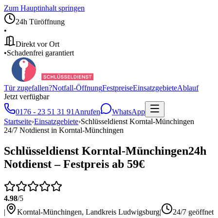
Zum Hauptinhalt springen
24h Türöffnung
•
Direkt vor Ort
•
Schadenfrei garantiert
Tür zugefallen?
Notfall-Öffnung
Festpreise
Einsatzgebiete
Ablauf
Jetzt verfügbar
0176 - 23 51 31 91
Anrufen
WhatsApp
Startseite
›
Einsatzgebiete
›
Schlüsseldienst
Korntal-Münchingen
24/7 Notdienst in
Korntal-Münchingen
Schlüsseldienst
Korntal-Münchingen
24h
Notdienst – Festpreis ab 59€
4.98
/5
|
Korntal-Münchingen
,
Landkreis Ludwigsburg
|
24/7 geöffnet