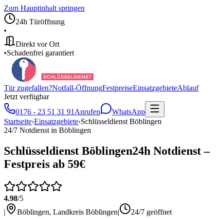
Zum Hauptinhalt springen
24h Türöffnung
•
Direkt vor Ort
•
Schadenfrei garantiert
Tür zugefallen?
Notfall-Öffnung
Festpreise
Einsatzgebiete
Ablauf
Jetzt verfügbar
0176 - 23 51 31 91
Anrufen
WhatsApp
Startseite
›
Einsatzgebiete
›
Schlüsseldienst
Böblingen
24/7 Notdienst in
Böblingen
Schlüsseldienst
Böblingen
24h Notdienst –
Festpreis ab 59€
4.98
/5
|
Böblingen
,
Landkreis Böblingen
|
24/7 geöffnet