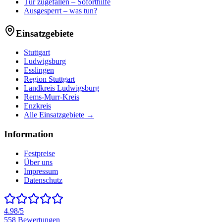
Tür zugefallen – Soforthilfe
Ausgesperrt – was tun?
Einsatzgebiete
Stuttgart
Ludwigsburg
Esslingen
Region Stuttgart
Landkreis Ludwigsburg
Rems-Murr-Kreis
Enzkreis
Alle Einsatzgebiete →
Information
Festpreise
Über uns
Impressum
Datenschutz
4.98
/5
558
Bewertungen