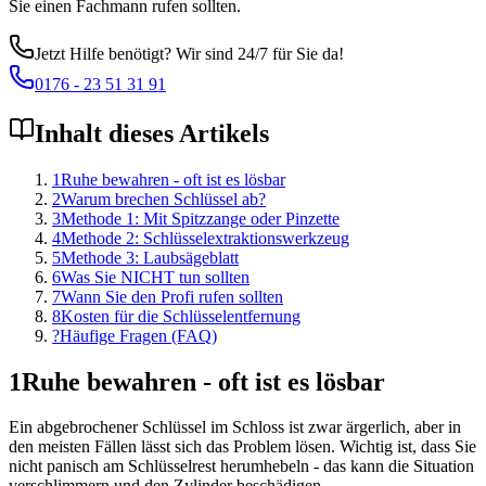
Sie einen Fachmann rufen sollten.
Jetzt Hilfe benötigt? Wir sind 24/7 für Sie da!
0176 - 23 51 31 91
Inhalt dieses Artikels
1
Ruhe bewahren - oft ist es lösbar
2
Warum brechen Schlüssel ab?
3
Methode 1: Mit Spitzzange oder Pinzette
4
Methode 2: Schlüsselextraktionswerkzeug
5
Methode 3: Laubsägeblatt
6
Was Sie NICHT tun sollten
7
Wann Sie den Profi rufen sollten
8
Kosten für die Schlüsselentfernung
?
Häufige Fragen (FAQ)
1
Ruhe bewahren - oft ist es lösbar
Ein abgebrochener Schlüssel im Schloss ist zwar ärgerlich, aber in
den meisten Fällen lässt sich das Problem lösen. Wichtig ist, dass Sie
nicht panisch am Schlüsselrest herumhebeln - das kann die Situation
verschlimmern und den Zylinder beschädigen.