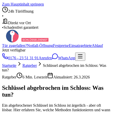
Zum Hauptinhalt springen
24h Türöffnung
•
Direkt vor Ort
•
Schadenfrei garantiert
Tür zugefallen?
Notfall-Öffnung
Festpreise
Einsatzgebiete
Ablauf
Jetzt verfügbar
0176 - 23 51 31 91
Anrufen
WhatsApp
Startseite
Ratgeber
Schlüssel abgebrochen im Schloss: Was
tun?
Ratgeber
6
Min. Lesezeit
Aktualisiert:
26.3.2026
Schlüssel abgebrochen im Schloss: Was
tun?
Ein abgebrochener Schlüssel im Schloss ist ärgerlich - aber oft
lösbar. Hier erfahren Sie, welche Methoden funktionieren und wann