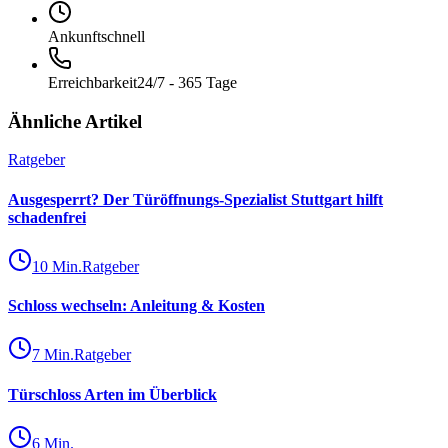
Ankunft
schnell
Erreichbarkeit
24/7 - 365 Tage
Ähnliche Artikel
Ratgeber
Ausgesperrt? Der Türöffnungs-Spezialist Stuttgart hilft
schadenfrei
10
Min.
Ratgeber
Schloss wechseln: Anleitung & Kosten
7
Min.
Ratgeber
Türschloss Arten im Überblick
6
Min.