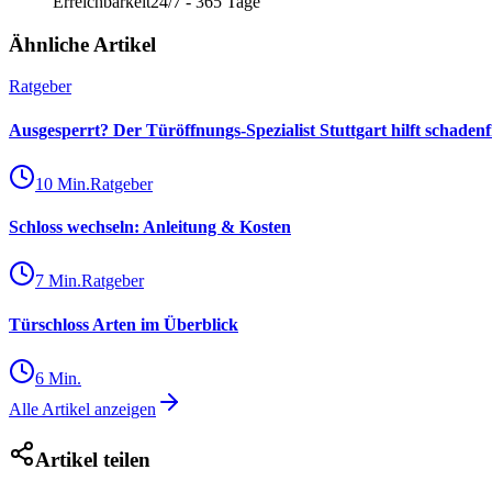
Erreichbarkeit
24/7 - 365 Tage
Ähnliche Artikel
Ratgeber
Ausgesperrt? Der Türöffnungs-Spezialist Stuttgart hilft schadenf
10
Min.
Ratgeber
Schloss wechseln: Anleitung & Kosten
7
Min.
Ratgeber
Türschloss Arten im Überblick
6
Min.
Alle Artikel anzeigen
Artikel teilen