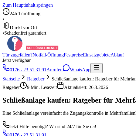
Zum Hauptinhalt springen
24h Türöffnung
•
Direkt vor Ort
•
Schadenfrei garantiert
Tür zugefallen?
Notfall-Öffnung
Festpreise
Einsatzgebiete
Ablauf
Jetzt verfügbar
0176 - 23 51 31 91
Anrufen
WhatsApp
Startseite
Ratgeber
Schließanlage kaufen: Ratgeber für Mehrfa
Ratgeber
9
Min. Lesezeit
Aktualisiert:
26.3.2026
Schließanlage kaufen: Ratgeber für Mehrf
Eine Schließanlage vereinfacht die Zugangskontrolle in Mehrfamilie
Jetzt Hilfe benötigt? Wir sind 24/7 für Sie da!
0176 - 23 51 31 91