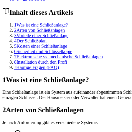
Inhalt dieses Artikels
1
Was ist eine Schließanlage?
2
Arten von Schließanlagen
3
Vorteile einer Schließanlage
4
Der Schließplan
5
Kosten einer Schließanlage
6
Sicherheit und Schlüsselkopie
7
Elektronische vs. mechanische Schließanlagen
8
Installation durch den Profi
?
Häufige Fragen (FAQ)
1
Was ist eine Schließanlage?
Eine Schließanlage ist ein System aus aufeinander abgestimmten Schl
einzigen Schlüssel. Der Hausmeister oder Verwalter hat einen Generals
2
Arten von Schließanlagen
Je nach Anforderung gibt es verschiedene Systeme: